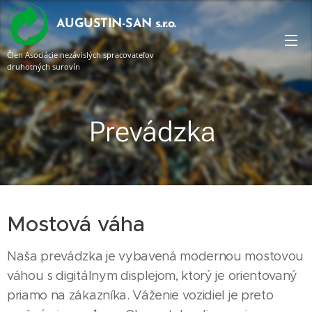
AUGUSTIN-SAN s.r.o.
Člen Asociácie nezávislých spracovateľov
druhotných surovín
Prevádzka
Mostová váha
Naša prevádzka je vybavená modernou mostovou
váhou s digitálnym displejom, ktorý je orientovaný
priamo na zákazníka. Váženie vozidiel je preto