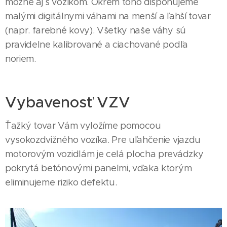
možné aj s vozíkom. Okrem toho disponujeme
malými digitálnymi váhami na menší a ľahší tovar
(napr. farebné kovy). Všetky naše váhy sú
pravidelne kalibrované a ciachované podľa
noriem.
Vybavenosť VZV
Ťažký tovar Vám vyložíme pomocou
vysokozdvižného vozíka. Pre uľahčenie vjazdu
motorovým vozidlám je celá plocha prevádzky
pokrytá betónovými panelmi, vďaka ktorým
eliminujeme riziko defektu.