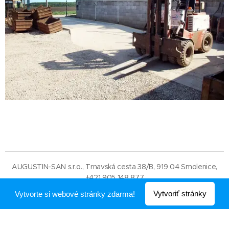
AUGUSTIN-SAN s.r.o., Trnavská cesta 38/B, 919 04 Smolenice,
+421 905 148 877
Vytvorené službou
Webnode
Vytvoriť stránky
Vytvorte si webové stránky zdarma!